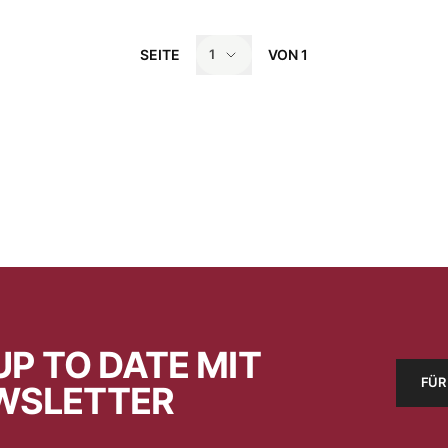
SEITE
VON
1
1
UP TO DATE MIT
FÜR
WSLETTER