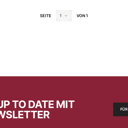
SEITE
VON
1
1
UP TO DATE MIT
FÜR
WSLETTER