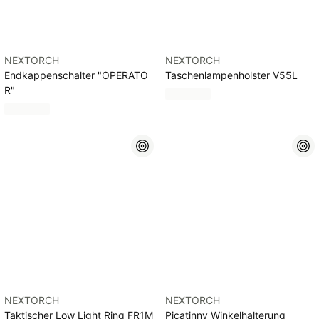
NEXTORCH
NEXTORCH
Endkappenschalter "OPERATO
Taschenlampenholster V55L
R"
NEXTORCH
NEXTORCH
Taktischer Low Light Ring FR1M
Picatinny Winkelhalterung