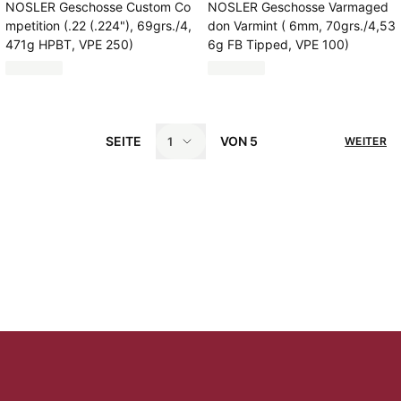
NOSLER Geschosse Custom Co
NOSLER Geschosse Varmaged
mpetition (.22 (.224"), 69grs./4,
don Varmint ( 6mm, 70grs./4,53
471g HPBT, VPE 250)
6g FB Tipped, VPE 100)
SEITE
VON
5
1
WEITER