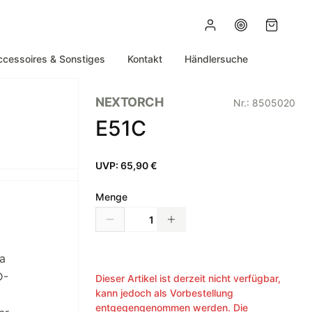
ccessoires & Sonstiges
Kontakt
Händlersuche
NEXTORCH
Nr.:
8505020
E51C
UVP:
65,90 €
Menge
ra
D-
Dieser Artikel ist derzeit nicht verfügbar,
kann jedoch als Vorbestellung
entgegengenommen werden. Die