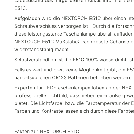
Ladezustand des mitgelieferten Akkus informiert ein
E51C.
Aufgeladen wird die NEXTORCH E51C über einen inte
Schraubverschluss verborgen ist. Durch die fortsc
diese leistungsstarke Taschenlampe überall aufladen,
NEXTORCH E51C Maßstäbe: Das robuste Gehäuse bes
widerstandsfähig macht.
Selbstverständlich ist die E51C 100% wasserdicht, 
Falls es weit und breit keine Möglichkeit gibt, die
handelsüblichen CR123 Batterien betrieben werden.
Experten für LED-Taschenlampen loben an der NEXT
professionelle Lichtbild, dass neben einer außergew
bietet. Die Lichtfarbe, bzw. die Farbtemperatur der 
Farben und Kontraste lassen sich durch diese Farbte
Fakten zur NEXTORCH E51C