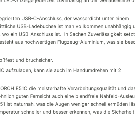
e LED-Anzeige jederzeit zuverlässig an der Gehäuseseite d
grierten USB-C-Anschluss, der wasserdicht unter einem
hrittliche USB-Ladebuchse ist man vollkommen unabhängig 
 wo ein USB-Anschluss ist. In Sachen Zuverlässigkeit setzt
teht aus hochwertigen Flugzeug-Aluminium, was sie bes
stoßfest und bruchsicher.
 E51C aufzuladen, kann sie auch im Handumdrehen mit 2
ORCH E51C die meisterhafte Verarbeitungsqualität und da
öhnlich guten Fernsicht auch eine blendfreie Nahfeld-Ausle
E51 ist naturnah, was die Augen weniger schnell ermüden läs
mperatur schneller und besser erkennen, was die Sicherheit