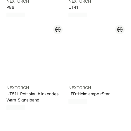
NEXTORCH
NEXTORCH
P86
UT41
NEXTORCH
NEXTORCH
UT51L Rot-blau blinkendes
LED-Helmlampe rStar
Warn-Signalband