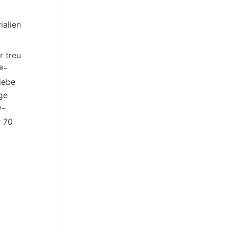
ialien
r treu
®-
iebe
ge
®-
r 70