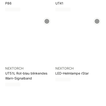
P86
UT41
NEXTORCH
NEXTORCH
UT51L Rot-blau blinkendes
LED-Helmlampe rStar
Warn-Signalband