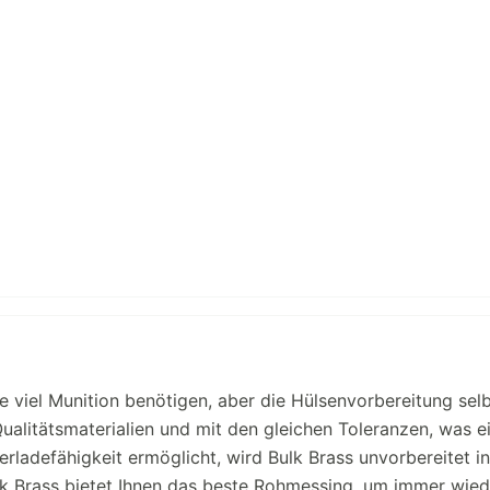
e viel Munition benötigen, aber die Hülsenvorbereitung sel
ualitätsmaterialien und mit den gleichen Toleranzen, was e
ladefähigkeit ermöglicht, wird Bulk Brass unvorbereitet in
ulk Brass bietet Ihnen das beste Rohmessing, um immer wied