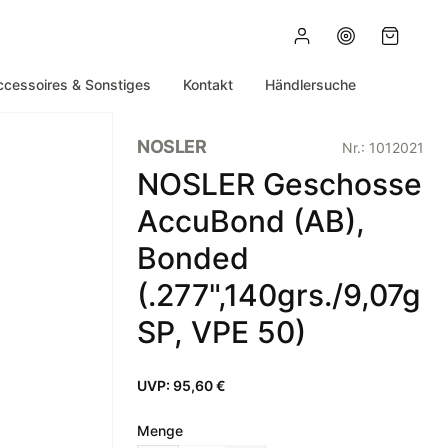
ccessoires & Sonstiges
Kontakt
Händlersuche
NOSLER
Nr.:
1012021
NOSLER Geschosse
AccuBond (AB),
Bonded
(.277",140grs./9,07g
SP, VPE 50)
UVP:
95,60 €
Menge