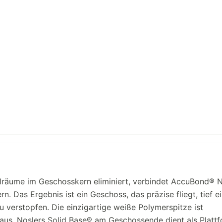
lräume im Geschosskern eliminiert, verbindet AccuBond® N
. Das Ergebnis ist ein Geschoss, das präzise fliegt, tief e
 verstopfen. Die einzigartige weiße Polymerspitze ist
aus. Noslers Solid Base® am Geschossende dient als Plattf