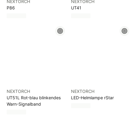
NEXTORCH
NEXTORCH
P86
UT41
NEXTORCH
NEXTORCH
UT51L Rot-blau blinkendes
LED-Helmlampe rStar
Warn-Signalband