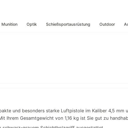
Munition
Optik
Schießsportausrüstung
Outdoor
A
pakte und besonders starke Luftpistole im Kaliber 4,5 mm 
Mit Ihrem Gesamtgewicht von 1,16 kg ist Sie gut zu handha
m schwarz-grauem Schichtholzgriff ausgestattet.