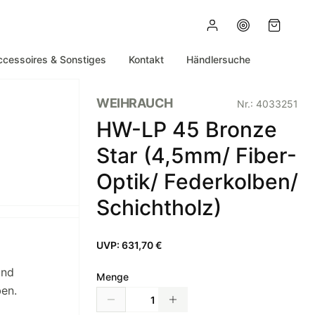
ccessoires & Sonstiges
Kontakt
Händlersuche
WEIHRAUCH
Nr.:
4033251
HW-LP 45 Bronze
Star (4,5mm/ Fiber-
Optik/ Federkolben/
Schichtholz)
UVP:
631,70 €
und
Menge
ben.