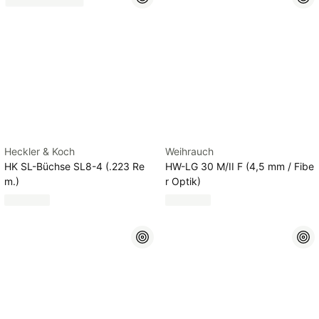
Heckler & Koch
Weihrauch
HK SL-Büchse SL8-4 (.223 Re
HW-LG 30 M/II F (4,5 mm / Fibe
m.)
r Optik)