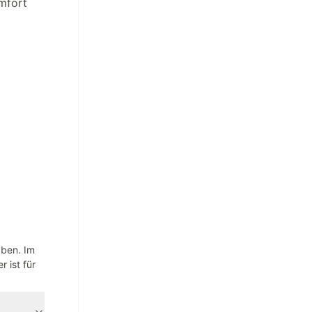
mfort
aben. Im
 ist für