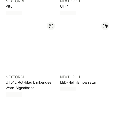
NEXTORCH
NEXTORCH
P86
UT41
NEXTORCH
NEXTORCH
UT51L Rot-blau blinkendes
LED-Helmlampe rStar
Warn-Signalband