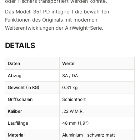
oder Fischers transportiert werden konnte.
Das Modell 351 PD integriert die bewährten
Funktionen des Originals mit modernen
Weiterentwicklungen der AirWeight-Serie.
DETAILS
Daten
Werte
Abzug
SA / DA
Gewicht (in KG)
0.31 kg
Griffschalen
Schichtholz
Kaliber
.22 W.M.R.
Lauflänge
48 mm (1,9")
Material
Aluminium - schwarz matt