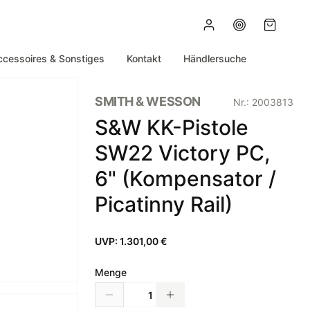
ccessoires & Sonstiges
Kontakt
Händlersuche
SMITH & WESSON
Nr.:
2003813
S&W KK-Pistole
SW22 Victory PC,
6" (Kompensator /
Picatinny Rail)
UVP:
1.301,00 €
Menge