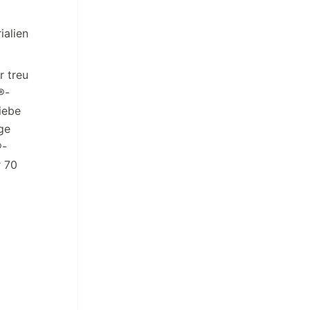
ialien
r treu
®-
iebe
ge
®-
r 70