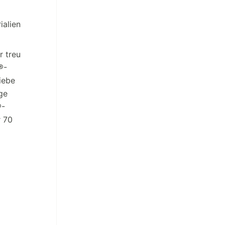
ialien
r treu
®-
iebe
ge
®-
r 70