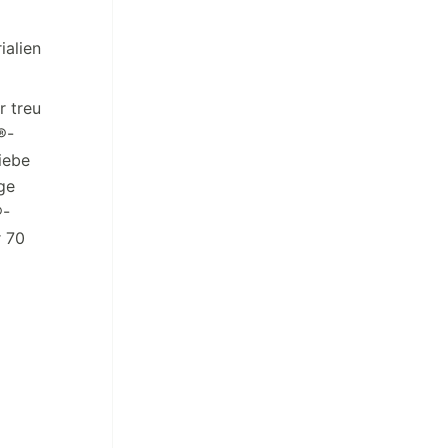
ialien
r treu
®-
iebe
ge
®-
r 70