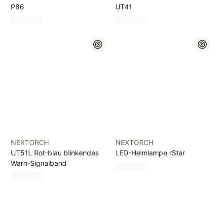
P86
UT41
NEXTORCH
NEXTORCH
UT51L Rot-blau blinkendes
LED-Helmlampe rStar
Warn-Signalband