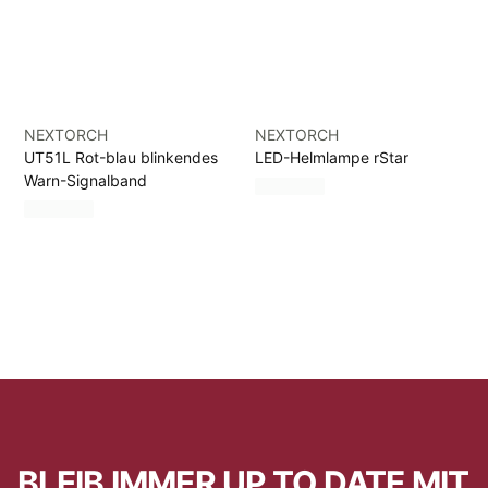
NEXTORCH
NEXTORCH
UT51L Rot-blau blinkendes
LED-Helmlampe rStar
Warn-Signalband
BLEIB IMMER UP TO DATE MIT