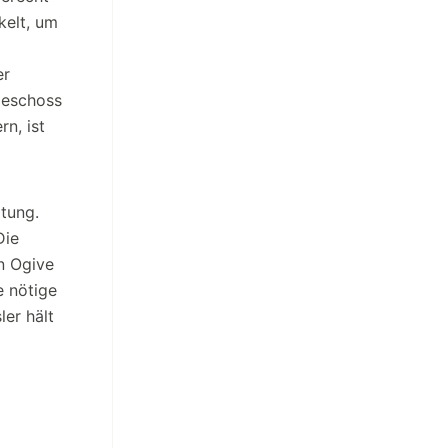
kelt, um
er
Geschoss
n, ist
tung.
Die
n Ogive
e nötige
er hält