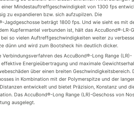
iner Mindestauftreffgeschwindigkeit von 1300 fps entwic
sig zu expandieren bzw. sich aufzupilzen. Die
r®-Jagdgeschosse beträgt 1800 fps. Und wie sieht es mit d
t dem Kupfermantel verbunden ist, hält das AccuBond®-LR-
ei so vielen Auftreffgeschwindigkeiten weiter zu verbesser
tze dünn und wird zum Bootsheck hin deutlich dicker.
rte Verbindungsverfahren des AccuBond®-Long Range (LR)-
 effektive Energieübertragung und maximale Gewichtserhal
ewebeschäden über einen breiten Geschwindigkeitsbereich. 
hosses in Kombination mit der Polymerspitze und der lange
Distanzen entwickelt und bietet Präzision, Konstanz und di
tuation. Das AccuBond®-Long Range (LR)-Geschoss von Nosl
tung ausgelegt.