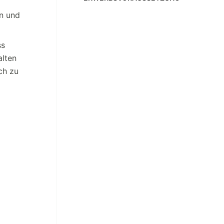
n und
ss
alten
ch zu