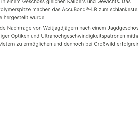
 in einem Geschoss gleichen Kalibers und Gewichts. Das
e Polymerspitze machen das AccuBond®-LR zum schlankeste
 hergestellt wurde.
gende Nachfrage von Weitjagdjägern nach einem Jagdgescho
tiger Optiken und Ultrahochgeschwindigkeitspatronen mith
Metern zu ermöglichen und dennoch bei Großwild erfolgrei