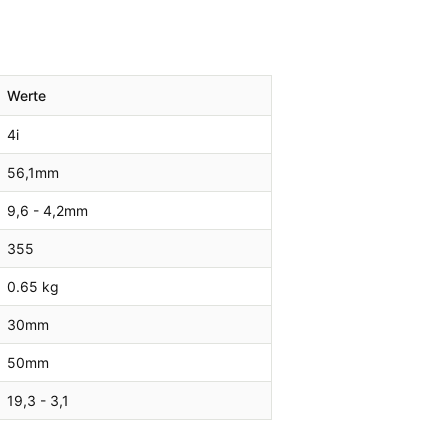
Werte
4i
56,1
mm
9,6 - 4,2
mm
355
0.65 kg
30
mm
50
mm
19,3 - 3,1