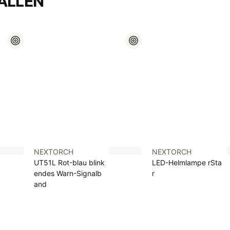
ALLEN
NEXTORCH
NEXTORCH
UT51L Rot-blau blink
LED-Helmlampe rSta
endes Warn-Signalb
r
and