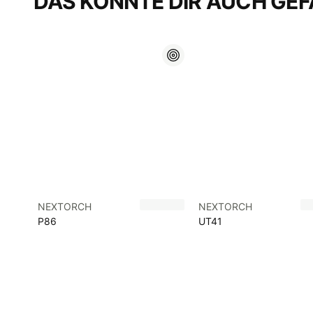
DAS KÖNNTE DIR AUCH GEF
NEXTORCH
NEXTORCH
P86
UT41