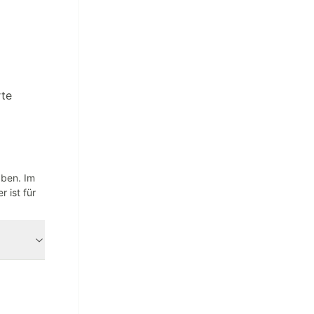
rte
aben. Im
 ist für