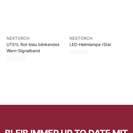
NEXTORCH
NEXTORCH
UT51L Rot-blau blinkendes
LED-Helmlampe rStar
Warn-Signalband
BLEIB IMMER UP TO DATE MIT