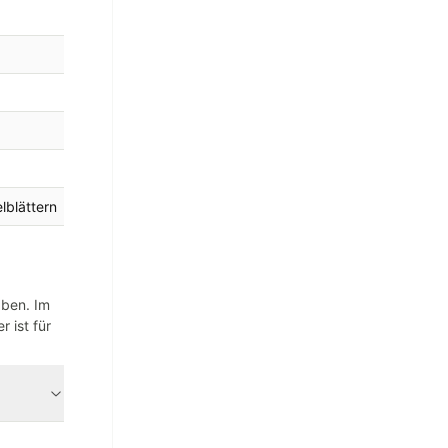
lblättern
aben. Im
 ist für