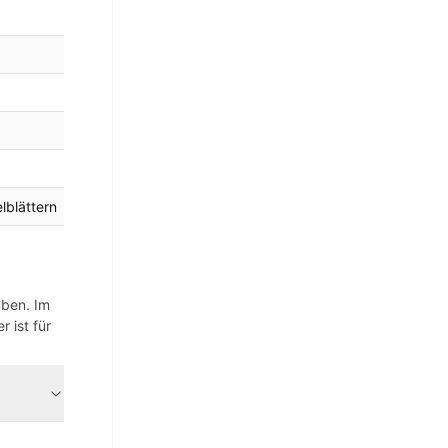
lblättern
aben. Im
 ist für