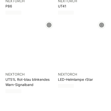
NEXTORCH
NEXTORCH
P86
UT41
NEXTORCH
NEXTORCH
UT51L Rot-blau blinkendes
LED-Helmlampe rStar
Warn-Signalband