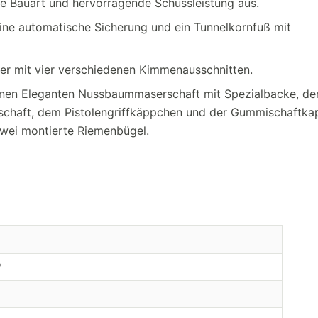
ile Bauart und hervorragende Schussleistung aus.
 eine automatische Sicherung und ein Tunnelkornfuß mit
isier mit vier verschiedenen Kimmenausschnitten.
einen Eleganten Nussbaummaserschaft mit Spezialbacke, der
rschaft, dem Pistolengriffkäppchen und der Gummischaftka
zwei montierte Riemenbügel.
"