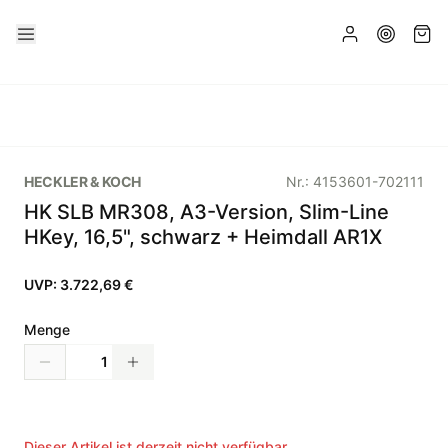
HECKLER & KOCH
Nr.:
4153601-702111
HK SLB MR308, A3-Version, Slim-Line
HKey, 16,5", schwarz + Heimdall AR1X
UVP:
3.722,69 €
Menge
Dieser Artikel ist derzeit nicht verfügbar.