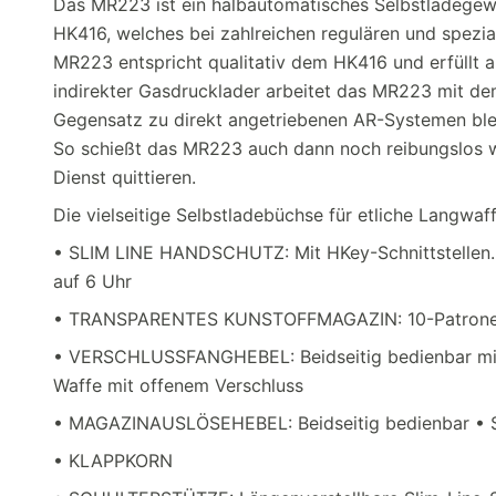
Das MR223 ist ein halbautomatisches Selbstladegeweh
HK416, welches bei zahlreichen regulären und speziali
MR223 entspricht qualitativ dem HK416 und erfüllt a
indirekter Gasdrucklader arbeitet das MR223 mit d
Gegensatz zu direkt angetriebenen AR-Systemen bl
So schießt das MR223 auch dann noch reibungslos we
Dienst quittieren.
Die vielseitige Selbstladebüchse für etliche Langwaff
• SLIM LINE HANDSCHUTZ: Mit HKey-Schnittstellen. 
auf 6 Uhr
• TRANSPARENTES KUNSTOFFMAGAZIN: 10-Patronen-M
• VERSCHLUSSFANGHEBEL: Beidseitig bedienbar mit
Waffe mit offenem Verschluss
• MAGAZINAUSLÖSEHEBEL: Beidseitig bedienbar 
• KLAPPKORN