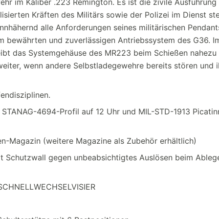
r im Kaliber .223 Remington. Es ist die zivile Ausführung
sierten Kräften des Militärs sowie der Polizei im Dienst st
nnhähernd alle Anforderungen seines militärischen Pendants
em bewährten und zuverlässigen Antriebssystem des G36. I
eibt das Systemgehäuse des MR223 beim Schießen nahezu 
iter, wenn andere Selbstladegewehre bereits stören und i
endisziplinen.
STANAG-4694-Profil auf 12 Uhr und MIL-STD-1913 Picatinn
agazin (weitere Magazine als Zubehör erhältlich)
 Schutzwall gegen unbeabsichtigtes Auslösen beim Ableg
• SCHNELLWECHSELVISIER