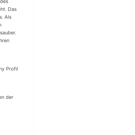
 des
eht. Das
. Als
m
sauber.
hren
y Profil
en der