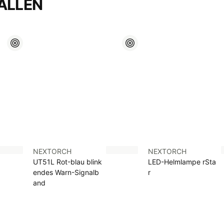
ALLEN
NEXTORCH
NEXTORCH
UT51L Rot-blau blink
LED-Helmlampe rSta
endes Warn-Signalb
r
and