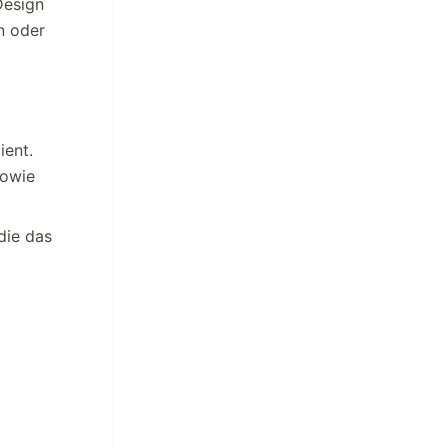
Design
n oder
ient.
sowie
die das