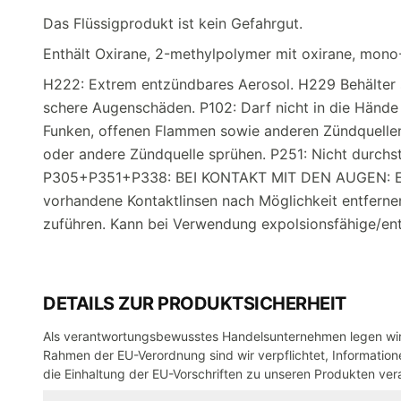
Das Flüssigprodukt ist kein Gefahrgut.
Enthält Oxirane, 2-methylpolymer mit oxirane, mono
H222: Extrem entzündbares Aerosol. H229 Behälter 
schere Augenschäden. P102: Darf nicht in die Hände
Funken, offenen Flammen sowie anderen Zündquellena
oder andere Zündquelle sprühen. P251: Nicht durchs
P305+P351+P338: BEI KONTAKT MIT DEN AUGEN: Eini
vorhandene Kontaktlinsen nach Möglichkeit entfernen
zuführen. Kann bei Verwendung expolsionsfähige/en
DETAILS ZUR PRODUKTSICHERHEIT
Als verantwortungsbewusstes Handelsunternehmen legen wir 
Rahmen der EU-Verordnung sind wir verpflichtet, Informatione
die Einhaltung der EU-Vorschriften zu unseren Produkten vera