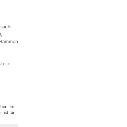
rsacht
n,
 Flammen
telle
aben. Im
 ist für