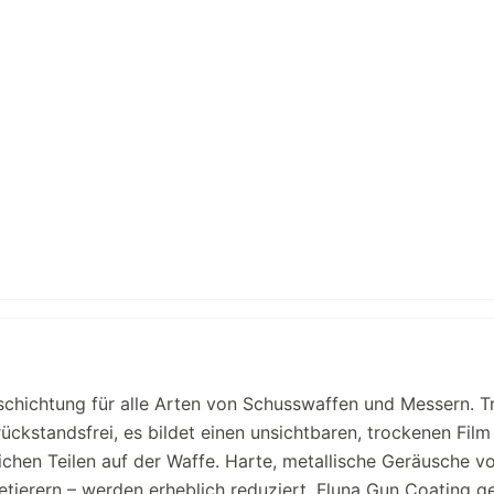
schichtung für alle Arten von Schusswaffen und Messern. T
ckstandsfrei, es bildet einen unsichtbaren, trockenen Film
chen Teilen auf der Waffe. Harte, metallische Geräusche v
etierern – werden erheblich reduziert. Fluna Gun Coating g