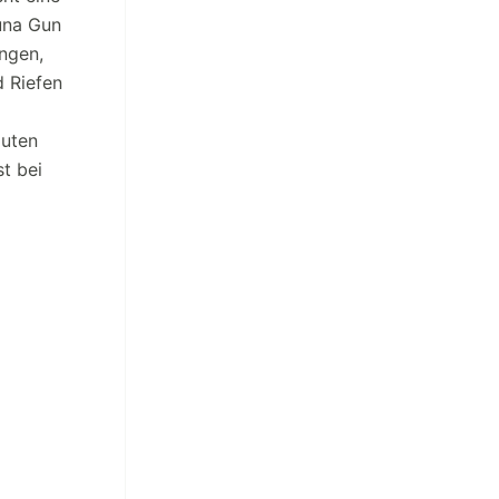
luna Gun
ungen,
 Riefen
guten
t bei