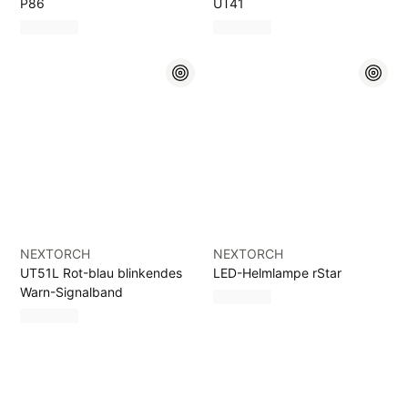
P86
UT41
NEXTORCH
NEXTORCH
UT51L Rot-blau blinkendes
LED-Helmlampe rStar
Warn-Signalband