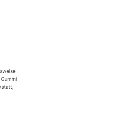
lsweise
em Gummi
statt,