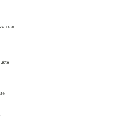
von der
dukte
ste
s