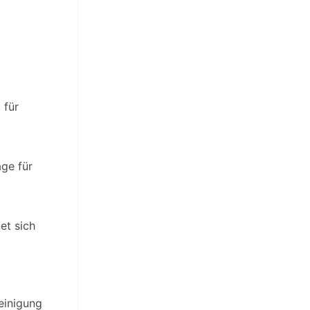
 für
age für
et sich
einigung