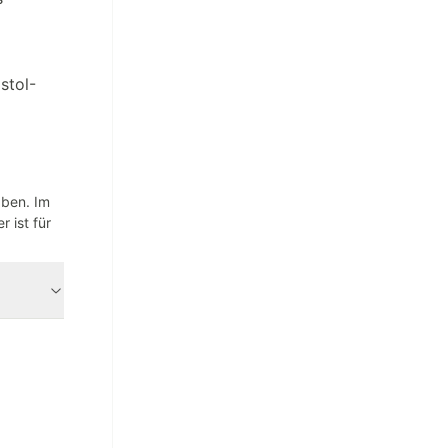
stol-
aben. Im
 ist für